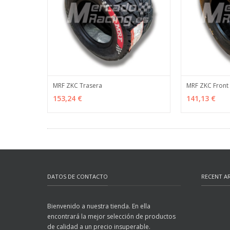
MRF ZKC Trasera
MRF ZKC Front
ADD TO CART
MÁS INFO
ADD TO CART
153,24 €
141,13 €
DATOS DE CONTACTO
RECENT AR
Bienvenido a nuestra tienda. En ella
encontrará la mejor selección de productos
de calidad a un precio insuperable.