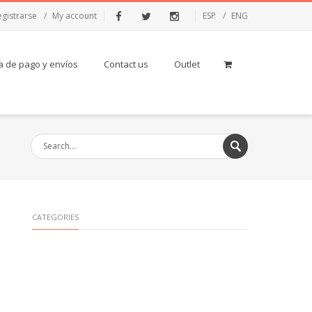
egistrarse
My account
ESP
ENG
Facebook
Twitter
Instagram
 de pago y envíos
Contact us
Outlet
CATEGORIES