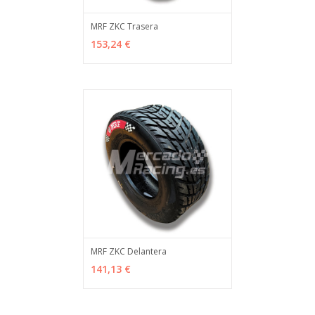
MRF ZKC Trasera
AÑADIR
MÁS INFO
153,24 €
MRF ZKC Delantera
AÑADIR
MÁS INFO
141,13 €