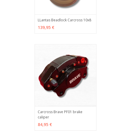
LLantas Beadlock Carcross 10x8
VER OPCIONES
MÁS INFO
139,95 €
Carcross Brave PF01 brake
caliper
ADD TO CART
MÁS INFO
84,95 €