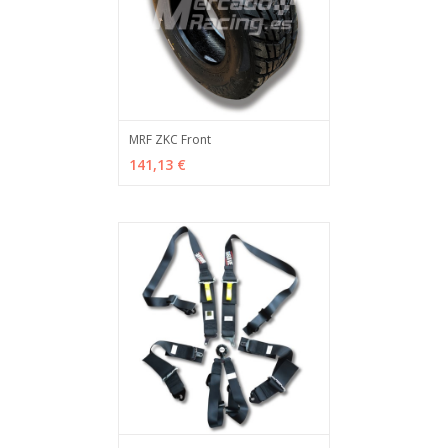
MRF ZKC Front
ADD TO CART
MÁS INFO
141,13 €