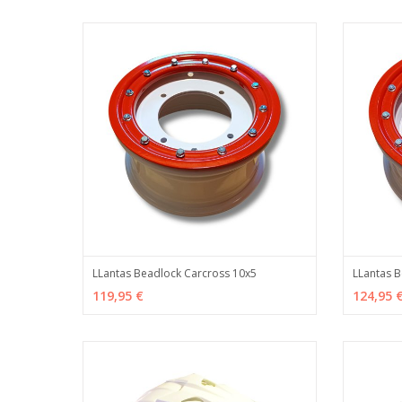
LLantas Beadlock Carcross 10x5
LLantas B
VER OPCIONES
MÁS INFO
VER O
119,95 €
124,95 