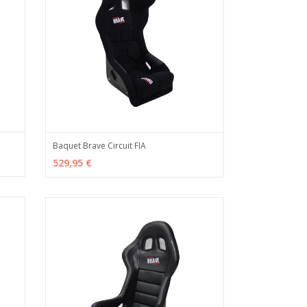
Baquet Brave Circuit FIA
 INFO
AÑADIR
MÁS INFO
529,95 €