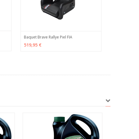
Baquet Brave Rallye Piel FIA
 INFO
AÑADIR
MÁS INFO
519,95 €