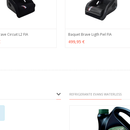
ave Circuit L2 FIA
Baquet Brave Ligth Piel FIA
R
MÁS INFO
AÑADIR
MÁS
€
499,95 €
REFRIGERANTE EVANS WATERLESS