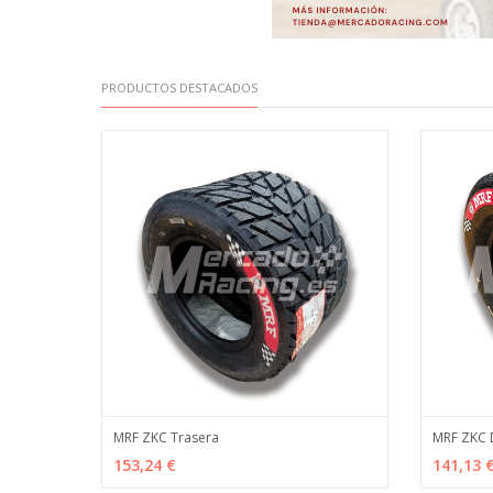
PRODUCTOS DESTACADOS
MRF ZKC Trasera
MRF ZKC 
AÑADIR
MÁS INFO
AÑADI
153,24 €
141,13 