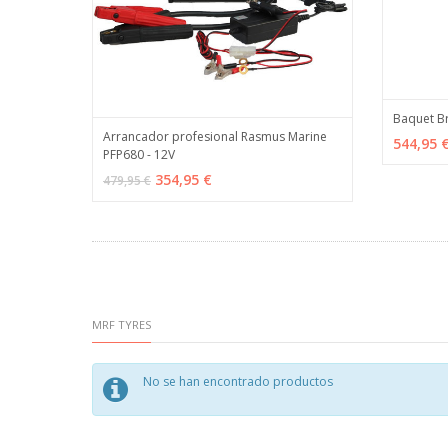
Baquet Br
Arrancador profesional Rasmus Marine
AÑADI
544,95 
PFP680 - 12V
AÑADIR
MÁS INFO
354,95 €
479,95 €
MRF TYRES
No se han encontrado productos