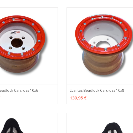
eadlock Carcross 10x6
LLantas Beadlock Carcross 10x8
PCIONES
MÁS INFO
VER OPCIONES
MÁS
€
139,95 €