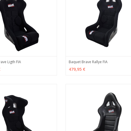
ave Ligth FIA
Baquet Brave Rallye FIA
R
MÁS INFO
AÑADIR
MÁS
€
479,95 €