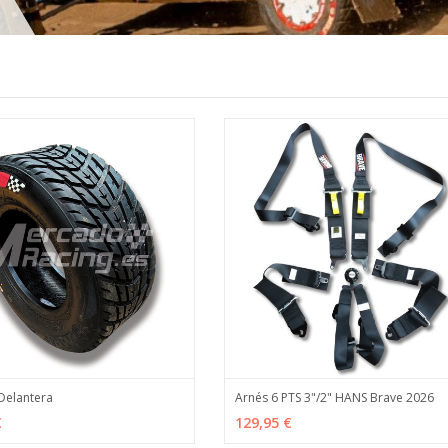
Más detalles
Delantera
Arnés 6 PTS 3"/2" HANS Brave 2026
R
MÁS INFO
VER OPCIONES
MÁS
€
129,95 €