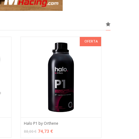
OFERTA
Halo P1 by Orthene
 INFO
AÑADIR
MÁS INFO
74,73 €
88,00 €