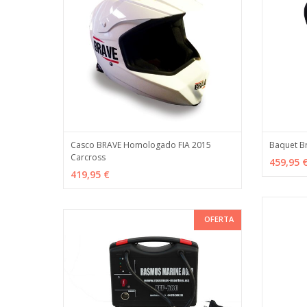
Casco BRAVE Homologado FIA 2015
Baquet Br
Carcross
VER OPCIONES
MÁS INFO
AÑADI
459,95 
419,95 €
OFERTA