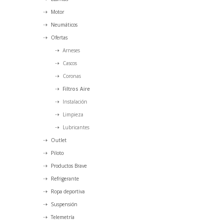
Motor
Neumáticos
Ofertas
Arneses
Cascos
Coronas
Filtros Aire
Instalación
Limpieza
Lubricantes
Outlet
Piloto
Productos Brave
Refrigerante
Ropa deportiva
Suspensión
Telemetría