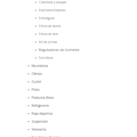
Colectores y escapes
Electroventiladores
Embragues
Filtros de Aceite
Filtros de Aire
Kit de Juntas
Reguladores de Corriente
Tornillería
Neumáticos
Ofertas
Outlet
Piloto
Productos Brave
Refrigerante
Ropa deportiva
Suspensión
Telemetría