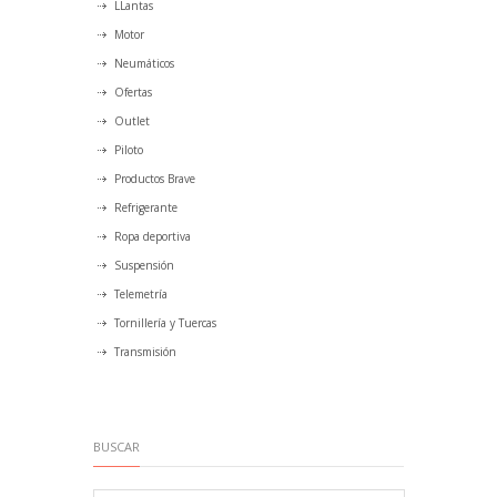
LLantas
Motor
Neumáticos
Ofertas
Outlet
Piloto
Productos Brave
Refrigerante
Ropa deportiva
Suspensión
Telemetría
Tornillería y Tuercas
Transmisión
BUSCAR