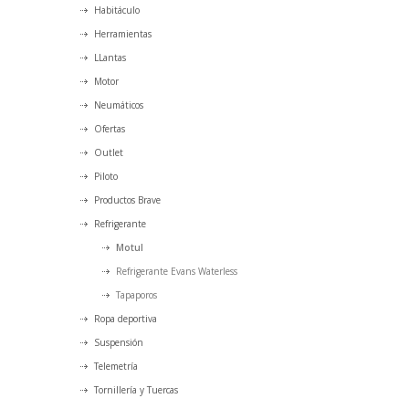
Habitáculo
Herramientas
LLantas
Motor
Neumáticos
Ofertas
Outlet
Piloto
Productos Brave
Refrigerante
Motul
Refrigerante Evans Waterless
Tapaporos
Ropa deportiva
Suspensión
Telemetría
Tornillería y Tuercas