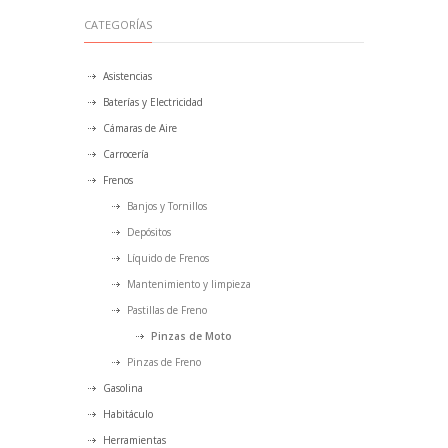
CATEGORÍAS
Asistencias
Baterías y Electricidad
Cámaras de Aire
Carrocería
Frenos
Banjos y Tornillos
Depósitos
Líquido de Frenos
Mantenimiento y limpieza
Pastillas de Freno
Pinzas de Moto
Pinzas de Freno
Gasolina
Habitáculo
Herramientas