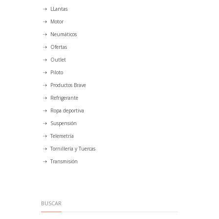
LLantas
Motor
Neumáticos
Ofertas
Outlet
Piloto
Productos Brave
Refrigerante
Ropa deportiva
Suspensión
Telemetría
Tornillería y Tuercas
Transmisión
BUSCAR