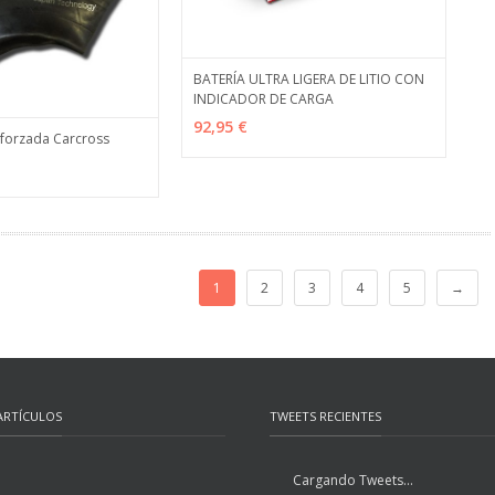
BATERÍA ULTRA LIGERA DE LITIO CON
INDICADOR DE CARGA
VER OPCIONES
MÁS INFO
92,95 €
eforzada Carcross
ES
MÁS INFO
1
2
3
4
5
→
ARTÍCULOS
TWEETS RECIENTES
Cargando Tweets...