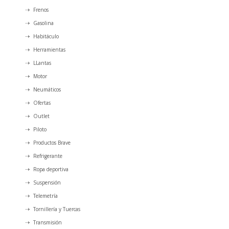
Frenos
Gasolina
Habitáculo
Herramientas
LLantas
Motor
Neumáticos
Ofertas
Outlet
Piloto
Productos Brave
Refrigerante
Ropa deportiva
Suspensión
Telemetría
Tornillería y Tuercas
Transmisión