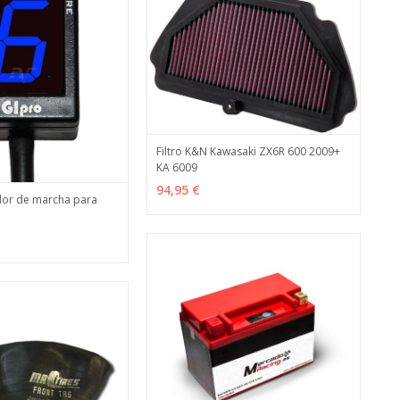
Filtro K&N Kawasaki ZX6R 600 2009+
KA 6009
AÑADIR
MÁS INFO
94,95 €
dor de marcha para
MÁS INFO