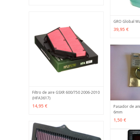
GRO Global Wa
AÑADIR
39,95 €
Filtro de aire GSXR 600/750 2006-2010
(HFA3617)
AÑADIR
MÁS INFO
14,95 €
Pasador de ani
6mm
AÑADIR
1,50 €