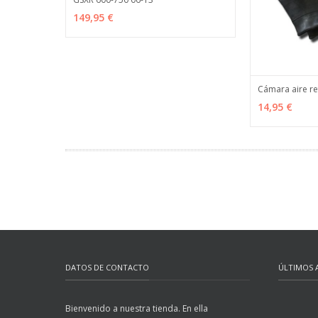
AÑADIR
MÁS INFO
149,95 €
Cámara aire r
VER OPCION
14,95 €
DATOS DE CONTACTO
ÚLTIMOS 
Bienvenido a nuestra tienda. En ella