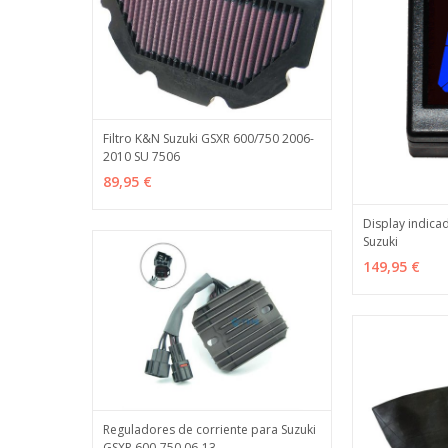
Filtro K&N Suzuki GSXR 600/750 2006-
2010 SU 7506
AÑADIR
MÁS INFO
89,95 €
Display indica
Suzuki
AÑADIR
149,95 €
Reguladores de corriente para Suzuki
GSXR 600-750 06-13