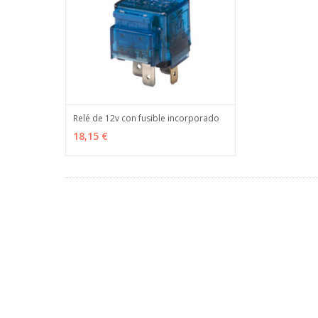
Relé de 12v con fusible incorporado
AÑADIR
MÁS INFO
18,15 €