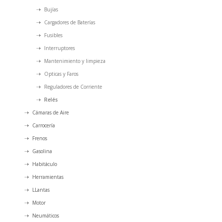
Bujías
Cargadores de Baterías
Fusibles
Interruptores
Mantenimiento y limpieza
Opticas y Faros
Reguladores de Corriente
Relés
Cámaras de Aire
Carrocería
Frenos
Gasolina
Habitáculo
Herramientas
LLantas
Motor
Neumáticos