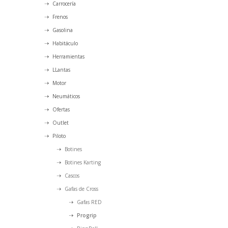
Carrocería
Frenos
Gasolina
Habitáculo
Herramientas
LLantas
Motor
Neumáticos
Ofertas
Outlet
Piloto
Botines
Botines Karting
Cascos
Gafas de Cross
Gafas RED
Progrip