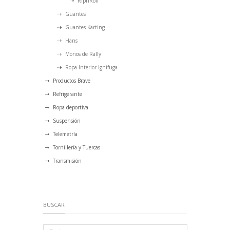
RipnRoll
Guantes
Guantes Karting
Hans
Monos de Rally
Ropa Interior Ignífuga
Productos Brave
Refrigerante
Ropa deportiva
Suspensión
Telemetría
Tornillería y Tuercas
Transmisión
BUSCAR