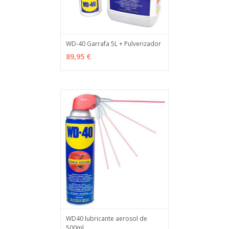
WD-40 Garrafa 5L + Pulverizador
AÑADIR
MÁS INFO
89,95 €
WD40 lubricante aerosol de
500ml