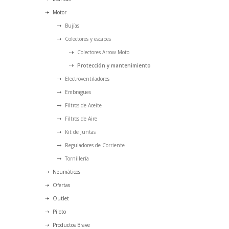
Motor
Bujías
Colectores y escapes
Colectores Arrow Moto
Protección y mantenimiento
Electroventiladores
Embragues
Filtros de Aceite
Filtros de Aire
Kit de Juntas
Reguladores de Corriente
Tornillería
Neumáticos
Ofertas
Outlet
Piloto
Productos Brave