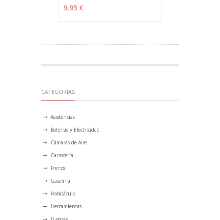
VER OPCIONES
MÁS INFO
9,95 €
CATEGORÍAS
Asistencias
Baterías y Electricidad
Cámaras de Aire
Carrocería
Frenos
Gasolina
Habitáculo
Herramientas
LLantas