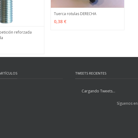
Tuerca rotulas DERECHA
VER OPCIONES
MÁS INFO
0,38 €
etición reforzada
da
ES
MÁS INFO
ARTÍCULOS
TWEETS RECIENTES
Cargando Tweets...
Síguenos en