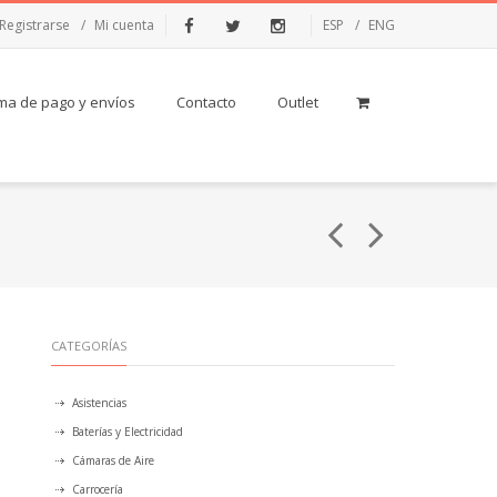
Registrarse
Mi cuenta
ESP
ENG
Facebook
Twitter
Instagram
ma de pago y envíos
Contacto
Outlet
CATEGORÍAS
Asistencias
Baterías y Electricidad
Cámaras de Aire
Carrocería