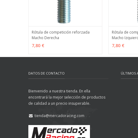
Rótula de competición reforzada
Rótula de comp
Macho Derecha
Macho Izquier
VER OPCIONES
MÁS INFO
VER OPCION
7,80 €
7,80 €
DATOS DE CONTACTO
ÚLTIMOS 
Bienvenido a nuestra tienda. En ella
encontrará la mejor selección de productos
de calidad a un precio insuperable.
tienda@mercadoracing.com