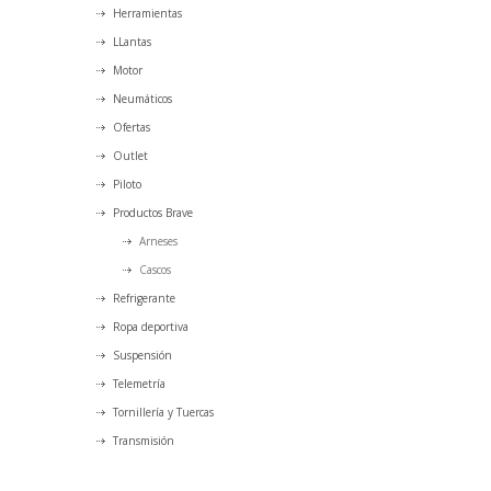
Herramientas
LLantas
Motor
Neumáticos
Ofertas
Outlet
Piloto
Productos Brave
Arneses
Cascos
Refrigerante
Ropa deportiva
Suspensión
Telemetría
Tornillería y Tuercas
Transmisión