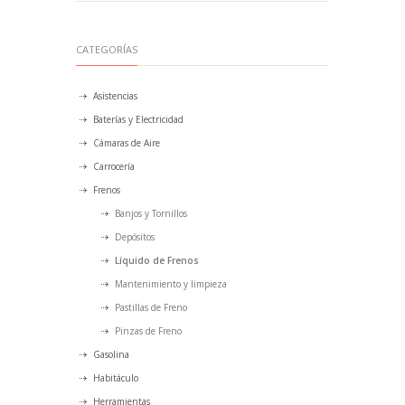
CATEGORÍAS
Asistencias
Baterías y Electricidad
Cámaras de Aire
Carrocería
Frenos
Banjos y Tornillos
Depósitos
Líquido de Frenos
Mantenimiento y limpieza
Pastillas de Freno
Pinzas de Freno
Gasolina
Habitáculo
Herramientas