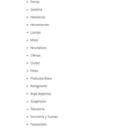
Frenos
Gasolina
Habitáculo
Herramientas
LLantas
Motor
Neumáticos
Ofertas
Outlet
Piloto
Productos Brave
Refrigerante
Ropa deportiva
Suspensión
Telemetría
Tornillería y Tuercas
Transmisión