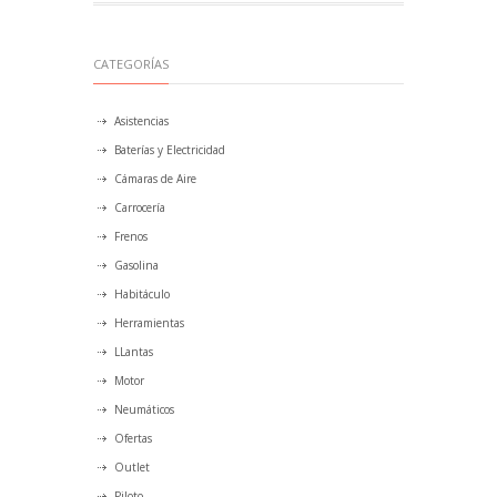
CATEGORÍAS
Asistencias
Baterías y Electricidad
Cámaras de Aire
Carrocería
Frenos
Gasolina
Habitáculo
Herramientas
LLantas
Motor
Neumáticos
Ofertas
Outlet
Piloto