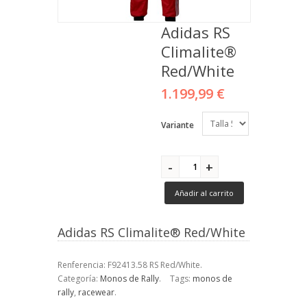
Adidas RS
Climalite®
Red/White
1.199,99 €
Variante
Añadir al carrito
Adidas RS Climalite® Red/White
Renferencia:
F92413.58 RS Red/White
.
Categoría:
Monos de Rally
.
Tags:
monos de
rally
,
racewear
.