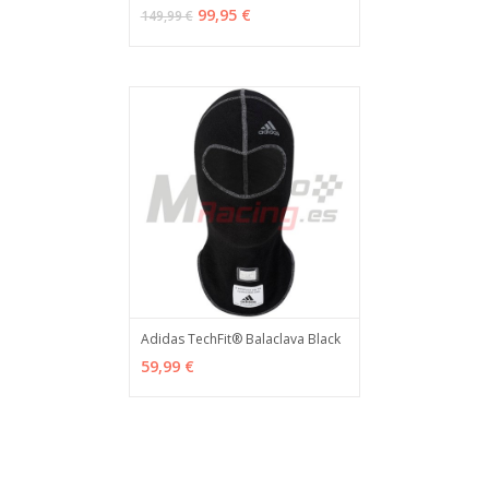
VER OPCIONES
MÁS INFO
99,95 €
149,99 €
Adidas TechFit® Balaclava Black
AÑADIR
MÁS INFO
59,99 €