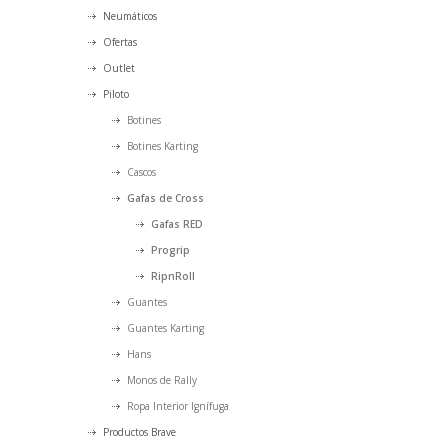
Neumáticos
Ofertas
Outlet
Piloto
Botines
Botines Karting
Cascos
Gafas de Cross
Gafas RED
Progrip
RipnRoll
Guantes
Guantes Karting
Hans
Monos de Rally
Ropa Interior Ignífuga
Productos Brave