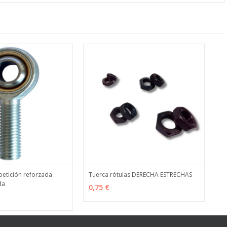
etición reforzada
Tuerca rótulas DERECHA ESTRECHAS
da
ES
MÁS INFO
VER OPCIONES
MÁS INFO
0,75 €