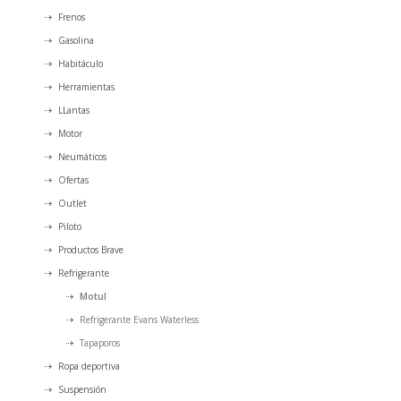
Frenos
Gasolina
Habitáculo
Herramientas
LLantas
Motor
Neumáticos
Ofertas
Outlet
Piloto
Productos Brave
Refrigerante
Motul
Refrigerante Evans Waterless
Tapaporos
Ropa deportiva
Suspensión