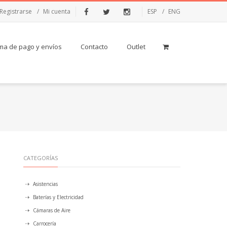
Registrarse
Mi cuenta
ESP
ENG
Facebook
Twitter
Instagram
ma de pago y envíos
Contacto
Outlet
CATEGORÍAS
Asistencias
Baterías y Electricidad
Cámaras de Aire
Carrocería