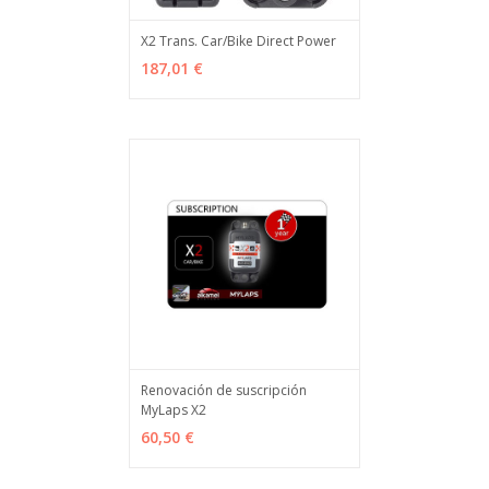
X2 Trans. Car/Bike Direct Power
AGOTADO
MÁS INFO
187,01 €
Renovación de suscripción
MyLaps X2
VER OPCIONES
MÁS INFO
60,50 €