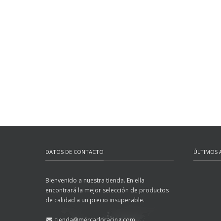
DATOS DE CONTACTO
ÚLTIMOS 
Bienvenido a nuestra tienda. En ella
encontrará la mejor selección de productos
de calidad a un precio insuperable.
tienda@mercadoracing.com