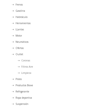
Frenos
Gasolina
Habitáculo
Herramientas
LLantas
Motor
Neumáticos
Ofertas
Outlet
Coronas
Filtros Aire
Limpieza
Piloto
Productos Brave
Refrigerante
Ropa deportiva
Suspensión