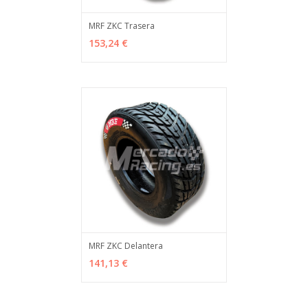
MRF ZKC Trasera
AÑADIR
MÁS INFO
153,24 €
MRF ZKC Delantera
AÑADIR
MÁS INFO
141,13 €