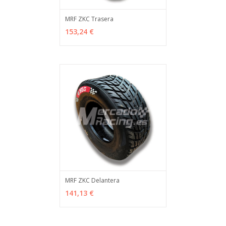
MRF ZKC Trasera
AÑADIR
MÁS INFO
153,24 €
MRF ZKC Delantera
AÑADIR
MÁS INFO
141,13 €