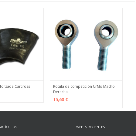
eforzada Carcross
Rótula de competición CrMo Macho
Derecha
ES
MÁS INFO
VER OPCIONES
MÁS INFO
15,60 €
ARTÍCULOS
TWEETS RECIENTES