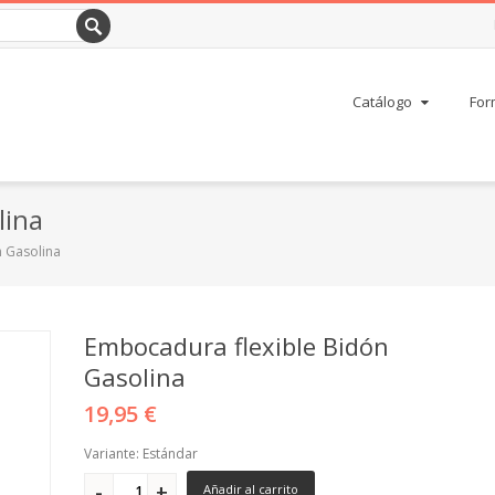
Catálogo
For
lina
n Gasolina
Embocadura flexible Bidón
Gasolina
19,95 €
Variante: Estándar
Añadir al carrito