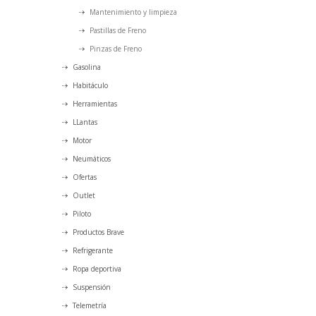
Mantenimiento y limpieza
Pastillas de Freno
Pinzas de Freno
Gasolina
Habitáculo
Herramientas
LLantas
Motor
Neumáticos
Ofertas
Outlet
Piloto
Productos Brave
Refrigerante
Ropa deportiva
Suspensión
Telemetría