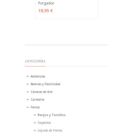
Purgador
VER OPCIONES
MÁS INFO
19,95 €
CATEGORÍAS
Asistencias
Baterías y Electricidad
Cámaras de Aire
Carrocería
Frenos
Banjos y Tornillos
Depósitos
Líquido de Frenos