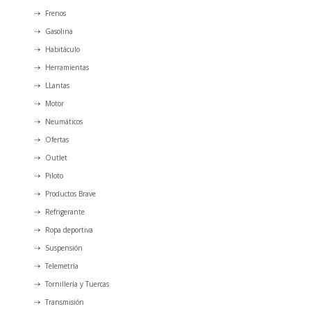
Frenos
Gasolina
Habitáculo
Herramientas
LLantas
Motor
Neumáticos
Ofertas
Outlet
Piloto
Productos Brave
Refrigerante
Ropa deportiva
Suspensión
Telemetría
Tornillería y Tuercas
Transmisión