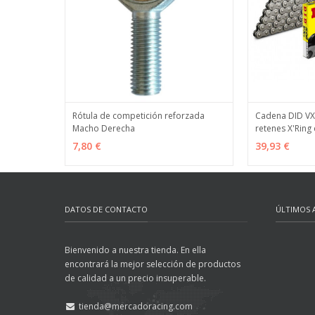
Rótula de competición reforzada
Cadena DID VX
Macho Derecha
retenes X'Ring 
VER OPCIONES
MÁS INFO
VER OPCION
7,80 €
39,93 €
DATOS DE CONTACTO
ÚLTIMOS 
Bienvenido a nuestra tienda. En ella
encontrará la mejor selección de productos
de calidad a un precio insuperable.
tienda@mercadoracing.com