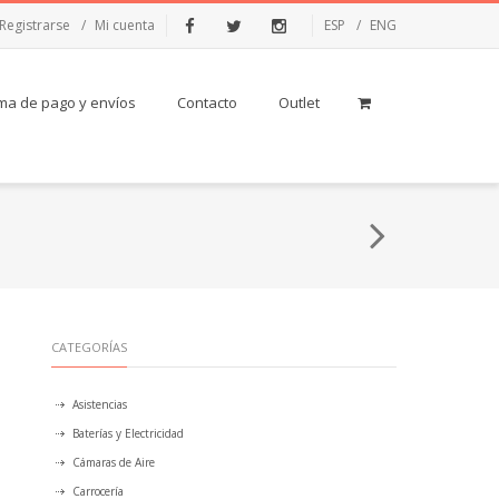
Registrarse
Mi cuenta
ESP
ENG
Facebook
Twitter
Instagram
ma de pago y envíos
Contacto
Outlet
CATEGORÍAS
Asistencias
Baterías y Electricidad
Cámaras de Aire
Carrocería