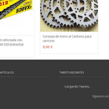
Coronas de Acero al Carbono para
3 reforzada con
carcross
VER OPCIONES
MÁS INFO
de 520 (estrecha)
ES
MÁS INFO
9,00 €
ARTÍCULOS
TWEETS RECIENTES
Cargando Tweets...
Síguenos en