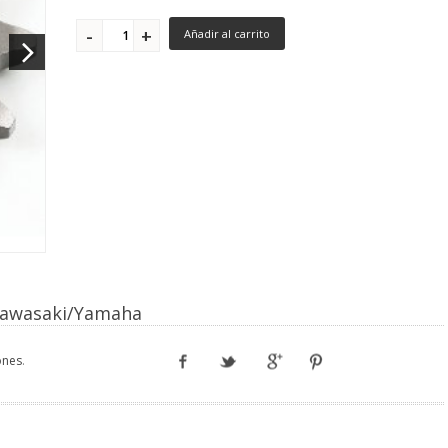
Añadir al carrito
/Kawasaki/Yamaha
ones
.