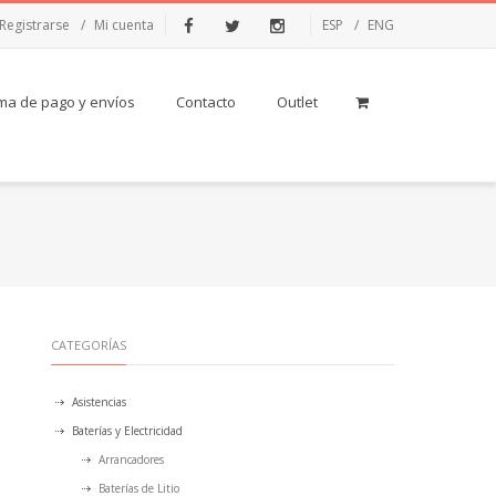
Registrarse
Mi cuenta
ESP
ENG
Facebook
Twitter
Instagram
ma de pago y envíos
Contacto
Outlet
CATEGORÍAS
Asistencias
Baterías y Electricidad
Arrancadores
Baterías de Litio