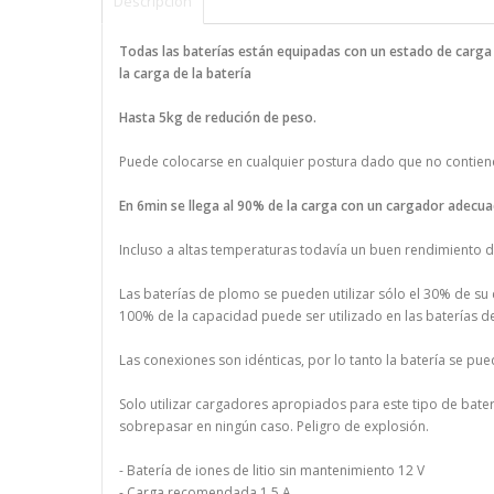
Descripción
Todas las baterías están equipadas con un estado de carga de
la carga de la batería
Hasta 5kg de redución de peso.
Puede colocarse en cualquier postura dado que no contien
En 6min se llega al 90% de la carga con un cargador adecua
Incluso a altas temperaturas todavía un buen rendimiento d
Las baterías de plomo se pueden utilizar sólo el 30% de s
100% de la capacidad puede ser utilizado en las baterías de 
Las conexiones son idénticas, por lo tanto la batería se pu
Solo utilizar cargadores apropiados para este tipo de baterí
sobrepasar en ningún caso. Peligro de explosión.
- Batería de iones de litio sin mantenimiento 12 V
- Carga recomendada 1,5 A