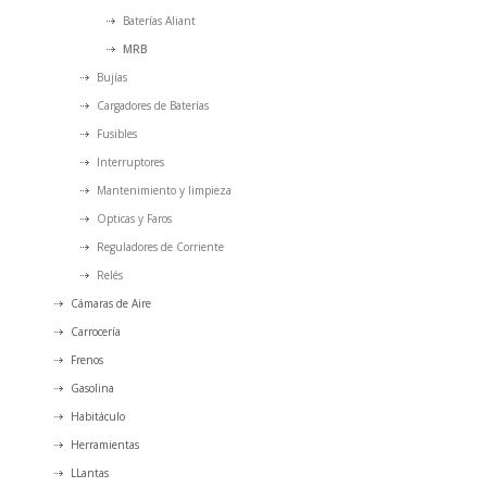
Baterías Aliant
MRB
Bujías
Cargadores de Baterías
Fusibles
Interruptores
Mantenimiento y limpieza
Opticas y Faros
Reguladores de Corriente
Relés
Cámaras de Aire
Carrocería
Frenos
Gasolina
Habitáculo
Herramientas
LLantas