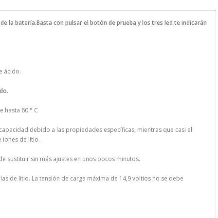
 la batería.Basta con pulsar el botón de prueba y los tres led te indicarán
e ácido.
do.
e hasta 60 ° C
u capacidad debido a las propiedades específicas,
mientras que casi el
iones de litio.
ede sustituir sin más ajustes en unos pocos minutos.
as de litio.
La tensión de carga máxima de 14,9 voltios no se debe