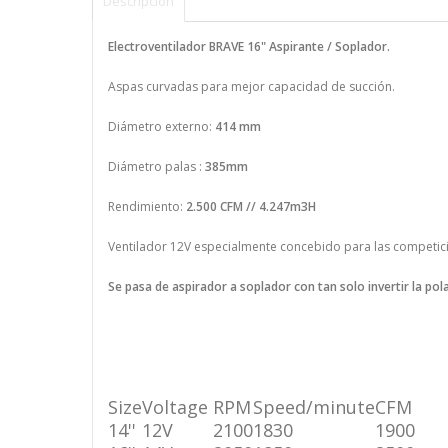
Descripción
Electroventilador BRAVE 16" Aspirante / Soplador.
Aspas curvadas para mejor capacidad de succión.
Diámetro externo:
414 mm
Diámetro palas :
385mm
Rendimiento:
2.500 CFM // 4.247m3H
Ventilador 12V especialmente concebido para las competici
Se pasa de aspirador a soplador con tan solo invertir la pol
Size
Voltage
RPM
Speed/minute
CFM
14''
12V
2100
1830
1900