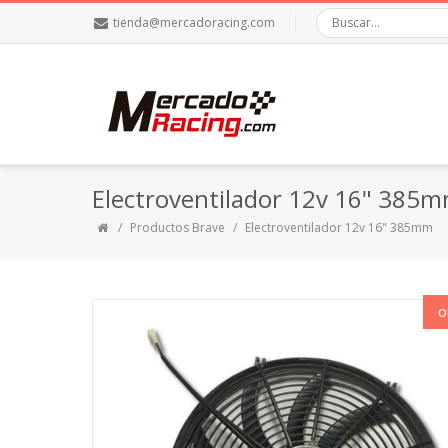
tienda@mercadoracing.com
Electroventilador 12v 16" 385
Productos Brave
Electroventilador 12v 16" 385mm
O