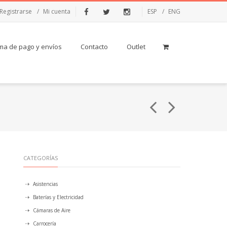
Registrarse
Mi cuenta
ESP
ENG
Facebook
Twitter
Instagram
ma de pago y envíos
Contacto
Outlet
CATEGORÍAS
Asistencias
Baterías y Electricidad
Cámaras de Aire
Carrocería