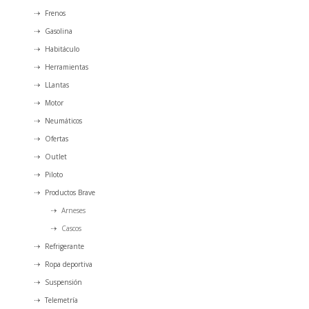
Frenos
Gasolina
Habitáculo
Herramientas
LLantas
Motor
Neumáticos
Ofertas
Outlet
Piloto
Productos Brave
Arneses
Cascos
Refrigerante
Ropa deportiva
Suspensión
Telemetría