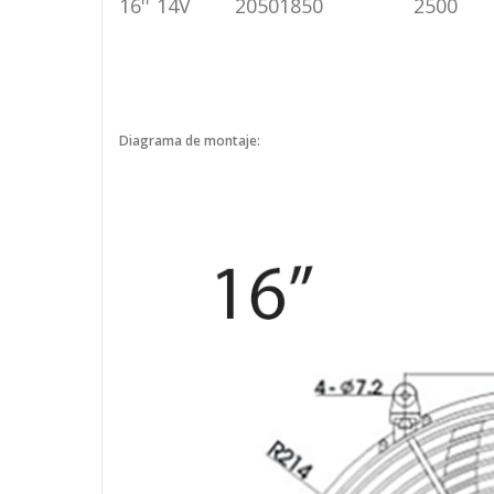
16''
14V
2050
1850
2500
Diagrama de montaje: