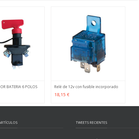
R BATERIA 6 POLOS
Relé de 12v con fusible incorporado
MÁS INFO
AÑADIR
MÁS INFO
18,15 €
ARTÍCULOS
TWEETS RECIENTES