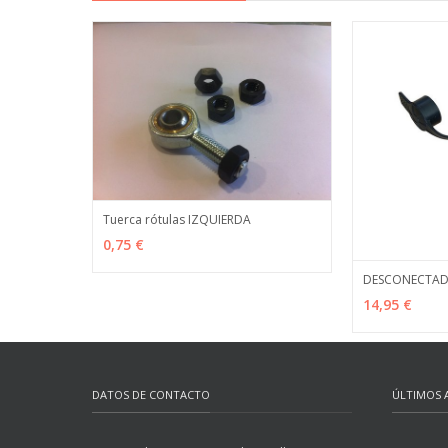
Tuerca rótulas IZQUIERDA
VER OPCIONES
MÁS INFO
0,75 €
DESCONECTADO
AÑADIR
14,95 €
DATOS DE CONTACTO
ÚLTIMOS 