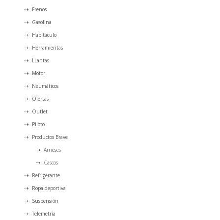
Frenos
Gasolina
Habitáculo
Herramientas
LLantas
Motor
Neumáticos
Ofertas
Outlet
Piloto
Productos Brave
Arneses
Cascos
Refrigerante
Ropa deportiva
Suspensión
Telemetría