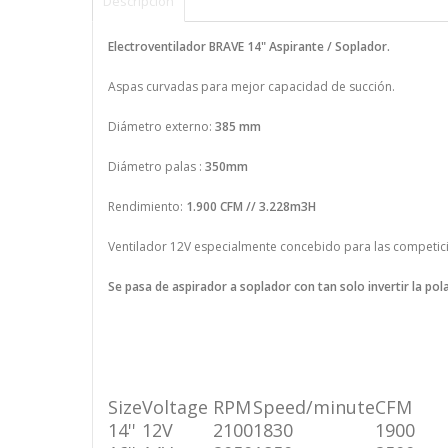
Descripción
Electroventilador BRAVE 14" Aspirante / Soplador.
Aspas curvadas para mejor capacidad de succión.
Diámetro externo:
385 mm
Diámetro palas :
350mm
Rendimiento:
1.900 CFM // 3.228m3H
Ventilador 12V especialmente concebido para las competici
Se pasa de aspirador a soplador con tan solo invertir la pol
Size
Voltage
RPM
Speed/minute
CFM
14''
12V
2100
1830
1900