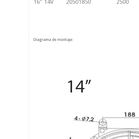
16''
14V
2050
1850
2500
Diagrama de montaje: