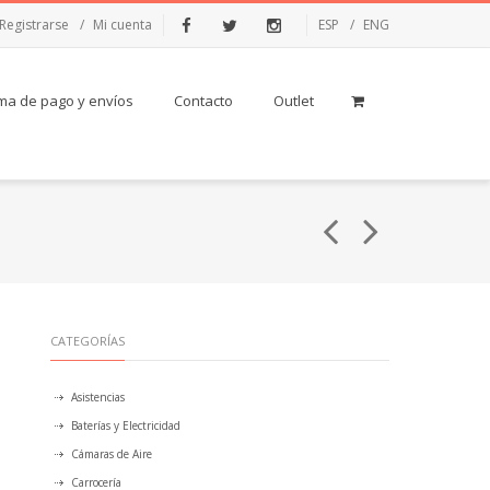
Registrarse
Mi cuenta
ESP
ENG
Facebook
Twitter
Instagram
ma de pago y envíos
Contacto
Outlet
CATEGORÍAS
Asistencias
Baterías y Electricidad
Cámaras de Aire
Carrocería