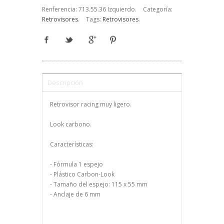
Renferencia:
713.55.36 Izquierdo
.
Categoría:
Retrovisores
.
Tags:
Retrovisores
.
Descripción
Retrovisor racing muy ligero.
Look carbono.
Características:
- Fórmula 1 espejo
- Plástico Carbon-Look
- Tamaño del espejo: 115 x 55 mm
- Anclaje de 6 mm