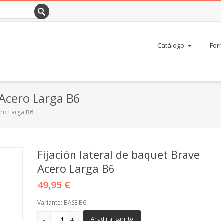
Catálogo
For
 Acero Larga B6
ero Larga B6
Fijación lateral de baquet Brave
Acero Larga B6
49,95 €
Variante: BASE B6
Añadir al carrito