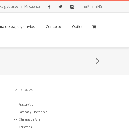
Registrarse
Mi cuenta
ESP
ENG
Facebook
Twitter
Instagram
ma de pago y envíos
Contacto
Outlet
CATEGORÍAS
Asistencias
Baterías y Electricidad
Cámaras de Aire
Carrocería