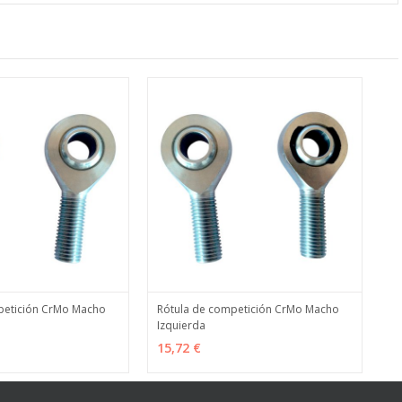
petición CrMo Macho
Rótula de competición CrMo Macho
Izquierda
ES
MÁS INFO
VER OPCIONES
MÁS INFO
15,72 €