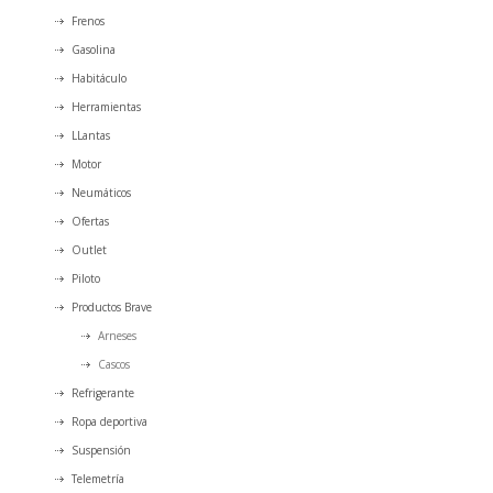
Frenos
Gasolina
Habitáculo
Herramientas
LLantas
Motor
Neumáticos
Ofertas
Outlet
Piloto
Productos Brave
Arneses
Cascos
Refrigerante
Ropa deportiva
Suspensión
Telemetría