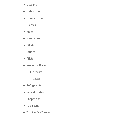
Gasolina
Habitáculo
Herramientas
LLantas
Motor
Neumáticos
Ofertas
Outlet
Piloto
Productos Brave
Arneses
Cascos
Refrigerante
Ropa deportiva
Suspensión
Telemetría
Tornillería y Tuercas