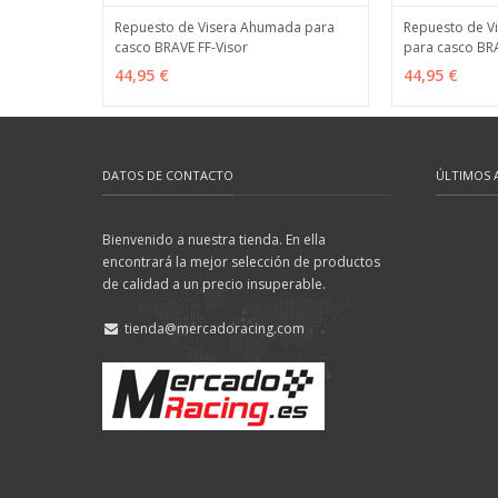
Repuesto de Visera Ahumada para
Repuesto de V
casco BRAVE FF-Visor
para casco BRA
AÑADIR
MÁS INFO
AÑADIR
44,95 €
44,95 €
DATOS DE CONTACTO
ÚLTIMOS 
Bienvenido a nuestra tienda. En ella
encontrará la mejor selección de productos
de calidad a un precio insuperable.
tienda@mercadoracing.com