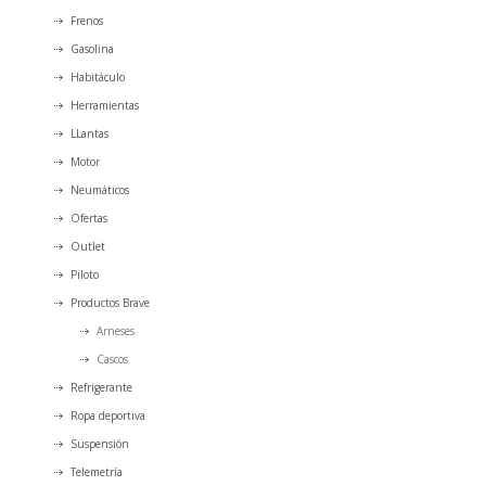
Frenos
Gasolina
Habitáculo
Herramientas
LLantas
Motor
Neumáticos
Ofertas
Outlet
Piloto
Productos Brave
Arneses
Cascos
Refrigerante
Ropa deportiva
Suspensión
Telemetría