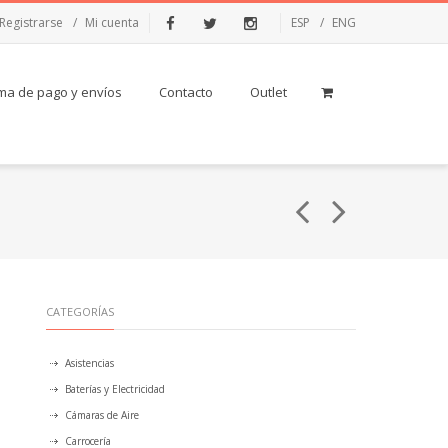
Registrarse
Mi cuenta
ESP
ENG
Facebook
Twitter
Instagram
ma de pago y envíos
Contacto
Outlet
CATEGORÍAS
Asistencias
Baterías y Electricidad
Cámaras de Aire
Carrocería