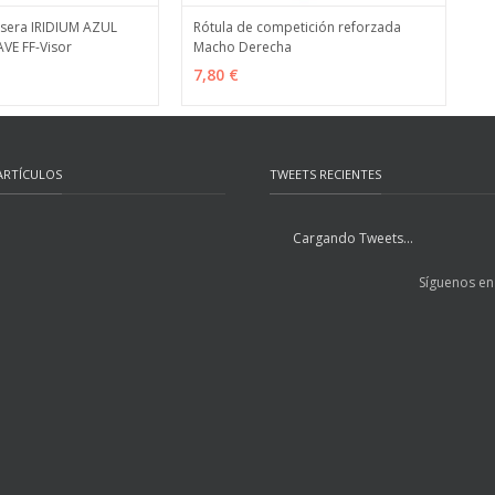
isera IRIDIUM AZUL
Rótula de competición reforzada
VE FF-Visor
Macho Derecha
MÁS INFO
VER OPCIONES
MÁS INFO
7,80 €
ARTÍCULOS
TWEETS RECIENTES
Cargando Tweets...
Síguenos en